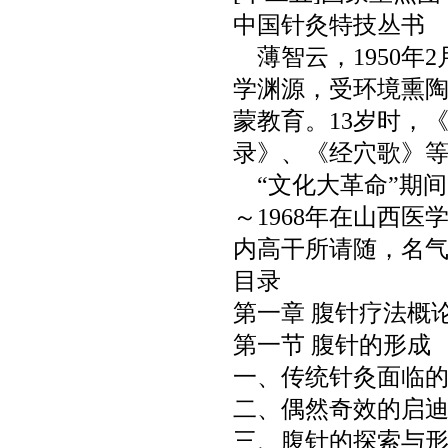
中国针灸特技丛书
薄智云，
1950
年
2
学渊源，受环境熏
蒙教育。
13
岁时，
录》、《经穴歌》
“文化大革命”期
～
1968
年在山西医
内高干所请随，名
目录
第一章 腹针疗法概
第一节 腹针的形成
一、传统针灸面临
二、偶然奇效的启
三、腹针的探索与