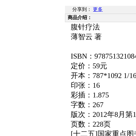
分享到：
更多
商品介绍：
腹针疗法
薄智云 著
ISBN
：
97875132108
定价：
59
元
开本：
787*1092 1/1
印张：
16
彩插：
1.875
字数：
267
版次：
2012
年
8
月第
页数：
228
页
[
十二五
]
国家重点图