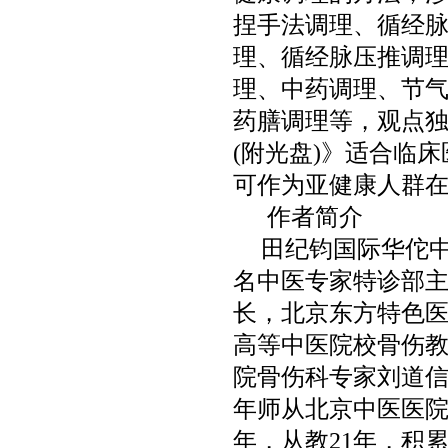
捏手法调理、循经
理、循经脉压推调
理、中药调理、节
药膳调理等，观点
(
附光盘
)
》适合临床
可作为亚健康人群
作者简介
田纪钧国际华佗
名中医专家特诊部
长，北京东方特色
高等中医院校骨伤
院骨伤科专家刘道
年师从北京中医医
年，从教
21
年，积