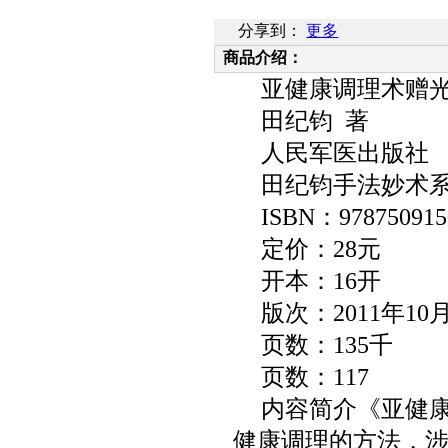
分享到：
更多
商品介绍：
亚健康调理术赠
田纪钧 著
人民军医出版社
田纪钧手法妙术
ISBN
：
978750915
定价：
28
元
开本：
16
开
版次：
2011
年
10
页数：
135
千
页数：
117
内容简介《亚健
健康调理的方法，