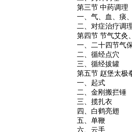
第三节 中药调理
一、气、血、痰
二、对症治疗调
第四节 节气艾灸
一、二十四节气
二、循经点穴
三、循经拔罐
第五节 赵堡太极
一、起式
二、金刚搬拦锤
三、揽扎衣
四、白鹤亮翅
五、单鞭
六、云手