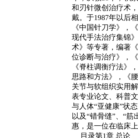
和刃针微创治疗术
戴。于
1987
年以后
《中国针刀学》，
现代手法治疗集锦
术》等专著，编著
位诊断与治疗》，
《脊柱调衡疗法》
思路和方法》，《
关节与软组织实用
表专业论文、科普
与人体“亚健康”状
以及“错骨缝”、“
惠，是一位在临床
目录第
1
章 总论