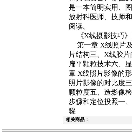
是一本简明实用、
放射科医师、技师
阅读。
《
X
线摄影技巧》
第一章
X
线照片
片结构三、
X
线胶片
扁平颗粒技术六、
章
X
线照片影像的形
照片影像的对比度
颗粒度五、造影像
步骤和定位投照一
骤
相关商品：