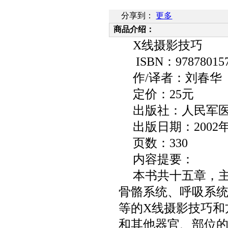
分享到：
更多
商品介绍：
X
线摄影技巧
ISBN
：
97878015
作
/
译者：刘春华
定价：
25
元
出版社：人民军
出版日期：
2002
页数：
330
内容提要：
本书共十五章，
骨骼系统、呼吸系
等的
X
线摄影技巧和
和其他器官、部位