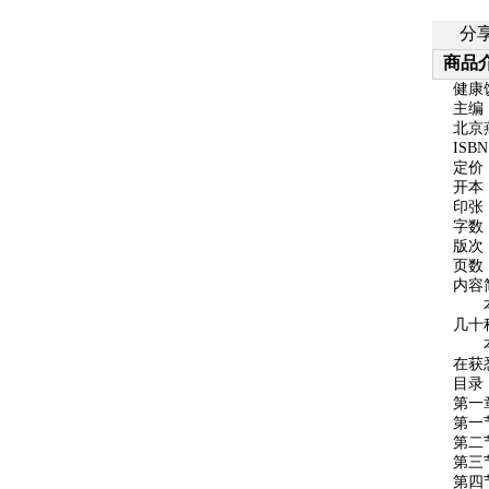
分
商品
健康
主编
北京
ISBN
定价
开本
印张
字数
版次
页数
内容
本书
几十
本书
在获
目录
第一
第一
第二
第三
第四