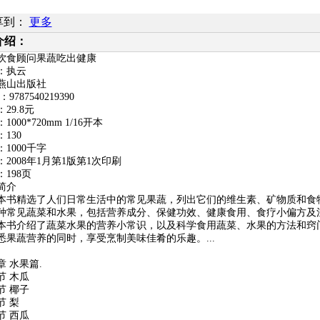
享到：
更多
介绍：
饮食顾问果蔬吃出健康
：执云
燕山出版社
：
9787540219390
：
29.8
元
：
1000*720mm 1/16
开本
：
130
：
1000
千字
：
2008
年
1
月第
1
版第
1
次印刷
：
198
页
简介
精选了人们日常生活中的常见果蔬，列出它们的维生素、矿物质和食
种常见蔬菜和水果，包括营养成分、保健功效、健康食用、食疗小偏方及
介绍了蔬菜水果的营养小常识，以及科学食用蔬菜、水果的方法和窍
悉果蔬营养的同时，享受烹制美味佳肴的乐趣。
...
章 水果篇
.
节 木瓜
节 椰子
节 梨
节 西瓜