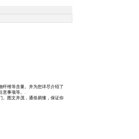
物纤维等含量。并为您详尽介绍了
注意事项等。
.
门。图文并茂，通俗易懂，保证你