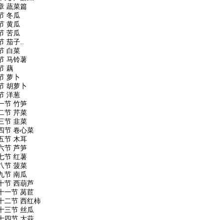
章 蔬菜篇
节 冬瓜
节 黄瓜
节 苦瓜
节 茄子
..
节 白菜
节 马铃薯
节 藕
节 萝卜
节 胡萝卜
节 洋葱
一节 竹笋
二节 芹菜
三节 韭菜
四节 卷心菜
五节 木耳
六节 芦笋
七节 红薯
八节 菠菜
九节 南瓜
十节 西葫芦
十一节 莴苣
十二节 西红柿
十三节 丝瓜
十四节 大蒜