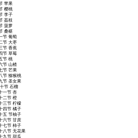
节 苹果
节 樱桃
节 李子
节 荔枝
节 菠萝
节 桑椹
一节 葡萄
二节 大枣
三节 香蕉
四节 草莓
五节 桃
六节 山楂
七节 芒果
八节 猕猴桃
九节 圣女果
十节 石榴
十一节 杏
十二节 橙
十三节 柠檬
十四节 橘子
十五 节柚子
十六节 甘蔗
十七节 柿子
十八节 无花果
十九节 甜瓜