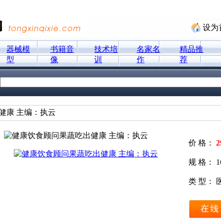
设为
器械模
书籍音
技术培
名家名
精品推
型
像
训
作
荐
健康 主编：执云
价 格：
2
规 格：
类 型：