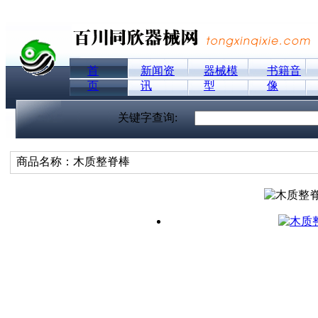
首
新闻资
器械模
书籍音
页
讯
型
像
关键字查询:
商品名称：木质整脊棒