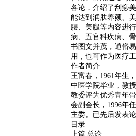
各论，介绍了刮痧
能达到润肤养颜、
腰、美腿等内容进
病、五官科疾病、
书图文并茂，通俗
用，也可作为医疗
作者简介
王富春，
1961
年生
中医学院毕业，教
教委评为优秀青年
会副会长，
1996
年
主委。已先后发表
目录
上篇 总论