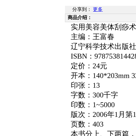
分享到：
更多
商品介绍：
实用美容美体刮痧
主编：王富春
辽宁科学技术出版
ISBN
：
97875381442
定价：
24
元
开本：
140*203mm 3
印张：
13
字数：
300
千字
印数：
1~5000
版次：
2006
年
1
月第
页数：
403
本书分上、下两篇