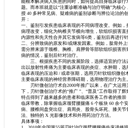
能根本解决病人疾患的同时，如何提高自身临床诊疗
题。而本班就是以
“
注重诊断准确与治疗明确
”
为核心
授
40
多种常见病、疑难病的鉴别诊断与辨位论治的
开：
一、鉴别引发疾患临床表现的不同病理改变。
例如，
病理改变，细化为钩椎关节横向增生，软组织损害直
内源性和先天性合并其它发病等
6
类，鉴别后再进行
二、分辨致病的原发和
/
或继发因素。
例如，肱骨外上
需分辨来源于颈椎、胸椎、肩胛骨等部软组织损害所
病的情况，鉴别后针对治疗。
三、根据疾患不同的发展阶段，选择适宜的疗法
出以放射性疼痛为主要临床表现的炎症、水肿期，选
临床表现的压迫和
/
或牵张期，选用刃针软组织微创
主要临床表现的神经营养障碍期，选用物理治疗为主
刃针微创治疗术自
2000
年推广以来，在广大运用
下，刃针微创治疗术的
“
推广
”
、
“
普及
”
工作取得了辉
特点得到了越来越多的患者和临床医务工作者的推崇
临床带教，除掌握临床颈臂腰腿痛
6
个板块
60
余个
病、腰椎间盘突出症、肩周炎、股骨头坏死、膝关节
法、独特的
X
光影像技术和外用药治疗方法。
具体事项：
1
、
2010
年全国第
55
届刃针治疗颈臂腰腿痛临床进修