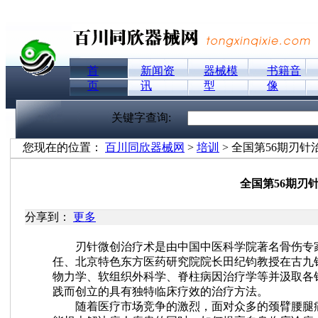
首
新闻资
器械模
书籍音
页
讯
型
像
关键字查询:
您现在的位置：
百川同欣器械网
>
培训
> 全国第56期刃
全国第56期刃
分享到：
更多
刃针微创治疗术是由中国中医科学院著名骨伤专家
任、北京特色东方医药研究院院长
田纪钧
教授在古九
物力学、软组织外科学、脊柱病因治疗学等并汲取各
践而创立的具有独特临床疗效的治疗方法。
随着医疗市场竞争的激烈，面对众多的颈臂腰腿痛