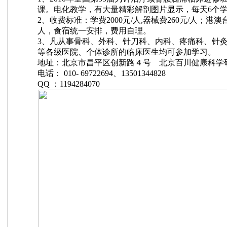
课。电化教学，有大量精彩解剖图片显示，每天
6
个
2
、收费标准：学费
2000
元
/
人
,
器械费
260
元
/
人；港澳
人，食宿统一安排，费用自理。
3
、凡从事骨科、外科、针刀科、内科、疼痛科、针
等各级医院、个体诊所的临床医生均可参加学习。
地址：北京市昌平区创新路４号 北京百川健康科学
电话：
010- 69722694
、
13501344828
QQ
：
1194284070