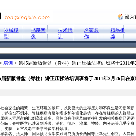
设为
器械模
书籍音
技术培
名家名
精品推
型
像
训
作
荐
>
培训
> 第45届新版骨盆（脊柱）矫正压揉法培训班将于2011年
5届新版骨盆（脊柱）矫正压揉法培训班将于2011年2月26日在京
会交往的频繁，生态环境的破坏，以及巨大的生存压力和不良生活习惯等影
战，脊柱也不例外。脊柱疾病有逐年增多和年轻化趋势，存在脊柱病的人群所占
糖尿病人群所占的比例高出很多。脊柱自身伤病及由脊柱引发的相关疾病已远远
的范畴，脊柱医学已涉及到呼吸、消化、循环、泌尿、神经、内分泌等几乎全身
儿、皮肤、五官及老年医学等多学科领域。
著名手法大师、国际预防医学实践研究所所长西园寺正
幸
先生创立。因其神