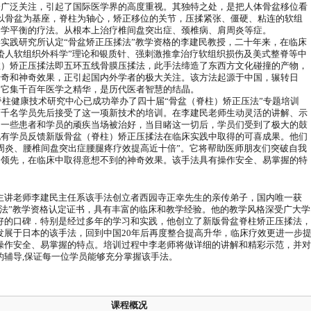
会广泛关注，引起了国际医学界的高度重视。其独特之处，是把人体骨盆移位看
以骨盆为基座，脊柱为轴心，矫正移位的关节，压揉紧张、僵硬、粘连的软组
力学平衡的疗法。从根本上治疗椎间盘突出症、颈椎病、肩周炎等症。
实践研究所认定
“
骨盆矫正压揉法
”
教学资格的
李建民
教授，二十年来，在临床
蛰人软组织外科学
”
理论和银质针、强刺激推拿治疗软组织损伤及美式整脊等中
柱）矫正压揉法即五环五线骨膜压揉法，此手法缔造了东西方文化碰撞的产物，
传奇和神奇效果，正引起国内外学者的极大关注。该方法起源于中国，辗转日
。它集千百年医学之精华，是历代医者智慧的结晶。
脊柱健康技术研究中心已成功举办了四十届
“
骨盆（脊柱）矫正压法
”
专题培训
两千名学员先后接受了这一项新技术的培训。在
李建民
老师生动灵活的讲解、示
，一些患者和学员的顽疾当场被治好，当目睹这一切后，学员们受到了极大的鼓
地有学员反馈新版骨盆（脊柱）矫正压揉法在临床实践中取得的可喜成果。他们
周炎、腰椎间盘突出症腰腿疼疗效提高近十倍
”
。它将帮助医师朋友们突破自我
遥领先，在临床中取得意想不到的神奇效果。该手法具有操作安全、易掌握的特
主讲老师李建民主任系该手法创立者西园寺正
幸
先生的亲传弟子，国内唯一获
法
”
教学资格认定证书，具有丰富的临床和教学经验。他的教学风格深受广大学
好的口碑．特别是经过多年的学习和实践，他创立了新版骨盆脊柱矫正压揉法，
发展于日本的该手法，回到中国
20
年后再度整合提高升华，临床疗效更进一步
操作安全、易掌握的特点。培训过
程中李
老师将做详细的讲解和精彩示范，并对
的辅导
,
保证每一位学员能够充分掌握该手法。
课程概况