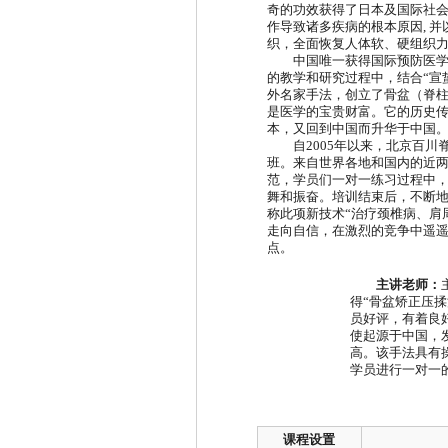
奇的功效获得了日本及国际社
作导致诸多疾病的根本原因
,
并
织，全面恢复人体软、硬组织
中国唯一获得国际预防医学
的教学和研究过程中，结合
“
宣
外名家手法，创立了骨盆（脊
是医学的宝贵财富。它的历史
本，又回到中国而升华于中国
自
2005
年以来，北京百川
班。来自世界各地和国内的近
范，学员们一对一练习过程中
舞和振奋。培训结束后，不断
称此项新技术
“
治疗颈椎病、肩
走向自信，在激烈的竞争中遥
点。
主讲老师：
得
“
骨盆矫正压揉
员好评，有着良
使起源于中国，
高。该手法具有
学员进行一对一
课程设置