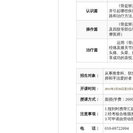
《骨盆矫正
认识篇
并引起哪些疾
路和治疗方法
《骨盆矫正
操作篇
及四肢等部位
摩医师）
运用《骨盆
经痛及膝关节
治疗篇
头痛、头晕、
享成功的喜悦
从事推拿科、软
招生对象：
师和手法爱好者
开课时间
：
2011
年
2
月
26
日
至
3
月
5
授课方式：
面授
(
学费：
260
1.
报到时携带汇
注意事项：
2.
经考核合格颁
3.
可申请由劳动
电 话：
010-69722694