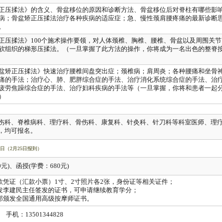
压揉法》的含义、骨盆移位的原因和诊断方法、骨盆移位后对脊柱有哪些影
病；骨盆矫正压揉法治疗各种疾病的适应症；急、慢性颈肩腰疼痛的最新诊断
。
压揉法》
100
个施术操作要领，对人体颈椎、胸椎、腰椎、骨盆以及周围关节
软组织的梯形压揉法。（一旦掌握了此方法的操作，你将成为一名出色的整脊
矫正压揉法》快速治疗腰椎间盘突出症；颈椎病；肩周炎；各种腰痛和坐骨
痛的手法；治疗心、肺、肥胖综合症的手法、治疗消化系统综合症的手法、治
疲劳焦躁综合症的手法、治疗妇科疾病的手法等（一旦掌握，你将和患者一起
）
伤科、脊椎病科、理疗科、骨伤科、康复科、针灸科、针刀科等科室医师、理
，均可报名。
日
（
2
月
25
日
报到）
0
元
)
、函授
(
学费：
680
元
)
款凭证（汇款小票）
1
寸、
2
寸照片各
2
张，身份证等相关证件；
发李建民主任签发的证书，可申请继续教育学分；
部颁发全国通用高级按摩师证书。
手机：
13501344828