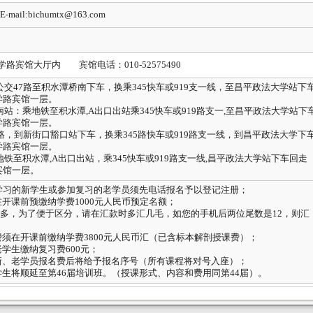
E-mail:bichumtx@163.com
府学路宾馆大厅内 宾馆电话：
010-52575490
公交
47
路至积水潭桥南下车，换乘
345
快车或
919
支一线，至昌平政法大学站下
学路宾馆一层。
南站：乘地铁至积水潭
,A
出口出站乘
345
快车或
919
路支一
,
至昌平政法大学站下
学路宾馆一层。
路，到新街口豁口站下车，换乘
345
路快车或
919
路支一线，到昌平政法大学下
学路宾馆一层。
地铁至积水潭
,A
出口出站，乘
345
快车或
919
路支一线
,
昌平政法大学站下车回走
宾馆一层。
学习的新学生或参加复习的老学员须先电话报名予以登记注册；
在开课前预缴纳学费
1000
元人民币预定名额；
多，为了便于区分，请在汇款时多汇几毛，如您的手机后两位尾数是
12
，则汇
费须在开课前缴纳学费
3800
元人民币汇（已含标本解剖授课费）；
老学生缴纳复习费
600
元；
新、老学员报名费后将给予报名序号（所有课程将对号入座）；
学生将顺延至第
46
届培训班。（授课形式、内容和费用同第
44
届）。