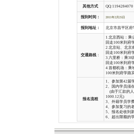
其他方式
QQ:1194284070 
报到时间：
2011
年
2
月
25
日
报到地址：
北京市昌平区
1.
北京西站：乘
回走
100
米
到府
2.
北京站、北京
回走
100
米
到府
交通路线
：
3.
六里桥：乘
38
回走
100
米
到府
4.
首都机场：乘
100
米
到府学路
1
、参加第
42
届
2
、国内学员须
(
由于汇款的人
1000.12
元
)
报名流程
3
、外籍学员学
4
、参加复习的
5
、报名处收到
6
、超出限额的