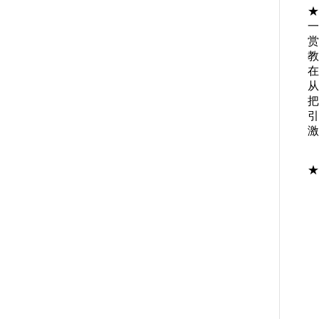
★
一
赏
教
在
从
把
引
激
★