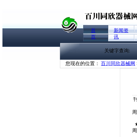
首
新闻资
页
讯
关键字查询:
您现在的位置：
百川同欣器械网
刊
周
★
周