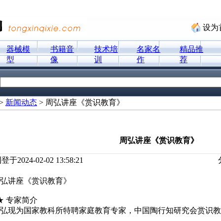
设为
器械模
书籍音
技术培
名家名
精品推
型
像
训
作
荐
>
新闻动态
> 周弘讲座《赏识教育》
周弘讲座《赏识教育》
登于2024-02-02 13:58:21
弘讲座《赏识教育》
 专家简介
弘现为国家教科所特聘家庭教育专家，中国陶行知研究会赏识教